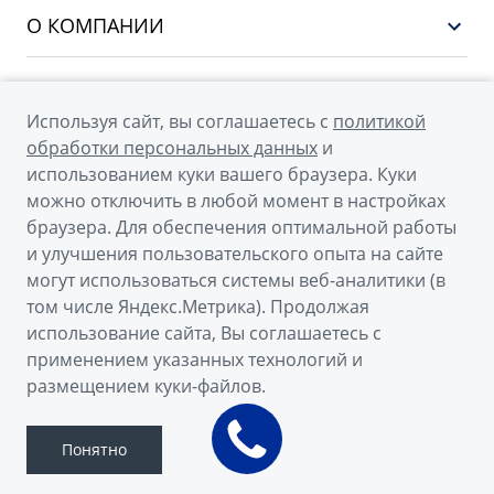
Сервис
О КОМПАНИИ
CITYRAY
Поддержка
О бренде GEELY
ATLAS
О дилерском центре
OKAVANGO
Используя сайт, вы соглашаетесь с
политикой
Мы в соцсетях
Новости
обработки персональных данных
и
MONJARO
использованием куки вашего браузера. Куки
Наша команда
Архивные модели
можно отключить в любой момент в настройках
Правовая информация
браузера. Для обеспечения оптимальной работы
и улучшения пользовательского опыта на сайте
Контакты
© 2026
могут использоваться системы веб-аналитики (в
том числе Яндекс.Метрика). Продолжая
Официальный сайт Geely в России
использование сайта, Вы соглашаетесь с
Политика обработки персональных данных
применением указанных технологий и
размещением куки-файлов.
Правовая информация
Сделано в ПЕРКС
Понятно