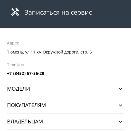
Записаться на сервис
Адрес
Тюмень, ул.11 км Окружной дороги, стр. 6
Телефон
+7 (3452) 57-56-28
МОДЕЛИ
GEELY EX5 ГИБРИД
ПОКУПАТЕЛЯМ
НОВЫЙ COOLRAY
Выбор и покупка
EX5
ВЛАДЕЛЬЦАМ
Финансы и услуги
PREFACE