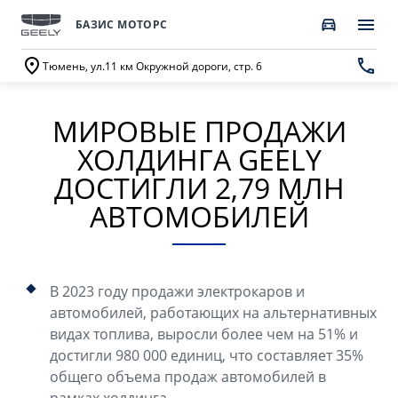
БАЗИС МОТОРС
Тюмень, ул.11 км Окружной дороги, стр. 6
МИРОВЫЕ ПРОДАЖИ
ПОКУПАТЕЛЯМ
О КОМПАНИИ
ВЛАДЕЛЬЦАМ
МОДЕЛИ
ХОЛДИНГА GEELY
ВЫБОР И ПОКУПКА
СЕРВИС
О бренде GEELY
ДОСТИГЛИ 2,79 МЛН
АВТОМОБИЛЕЙ
Автомобили в наличии
Запись в сервисный центр
О дилерском центре
GEELY EX5 Гибрид
НОВЫЙ COOLRAY
Спецпредложения
Техническое обслуживание
Новости
от 3 214 990 ₽*
от 2 764 990 ₽*
Получить персональное предложение
Калькулятор ТО
В 2023 году продажи электрокаров и
Наша команда
автомобилей, работающих на альтернативных
Записаться на тест-драйв
Ценности сервиса Geely
видах топлива, выросли более чем на 51% и
Правовая информация
достигли 980 000 единиц, что составляет 35%
CITYRAY
ATLAS
Трейд-ин
Руководство по эксплуатации
общего объема продаж автомобилей в
Контакты
от 2 599 990 ₽*
от 3 189 990 ₽*