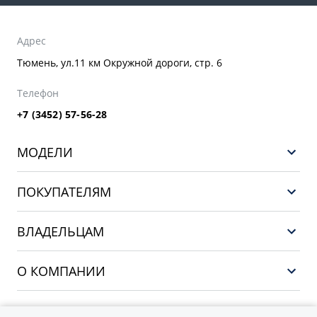
Адрес
Тюмень, ул.11 км Окружной дороги, стр. 6
Телефон
+7 (3452) 57-56-28
МОДЕЛИ
GEELY EX5 ГИБРИД
ПОКУПАТЕЛЯМ
НОВЫЙ COOLRAY
Выбор и покупка
EX5
ВЛАДЕЛЬЦАМ
Финансы и услуги
PREFACE
Сервис
О КОМПАНИИ
CITYRAY
Поддержка
О бренде GEELY
ATLAS