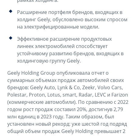
рамках холдинга.
Аксессуары
Советы по эксплуатации
Расширение портфеля брендов, входящих в
Зарядные устройства
Спецпредложения
холдинг Geely, обусловлено высоким спросом
на электрифицированные модели.
OKAVANGO
MONJARO
ФИНАНСЫ И УСЛУГИ
ПОДДЕРЖКА
от 3 429 990 ₽*
от 4 349 990 ₽*
Эффективное расширение продуктовых
Автокредит
Помощь на дорогах
линеек электромобилей способствует
устойчивому развитию брендов, входящих в
Расчет КАСКО
Гарантия Geely
холдинговую группу Geely.
PREFACE
GEELY EX5
Страхование
Сервисная книжка
Geely Holding Group опубликовала отчет о
от 3 079 990 ₽*
от 3 769 990 ₽*
суммарных объемах продаж автомобилей своих
GEELY Лизинг
Вопросы и ответы
брендов: Geely Auto, Lynk & Co, Zeekr, Volvo Cars,
Polestar, Proton, Lotus, smart, Radar, LEVC и Farizon
(коммерческие автомобили). По сравнению с 2022
годом рост продаж составил 20%, достигнув 2,79
млн единиц в 2023 году. Таким образом, был
установлен новый рекорд: уже шестой год подряд
общий объем продаж Geely Holding превышает 2