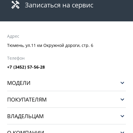
Записаться на сервис
Адрес
Тюмень, ул.11 км Окружной дороги, стр. 6
Телефон
+7 (3452) 57-56-28
МОДЕЛИ
GEELY EX5 ГИБРИД
ПОКУПАТЕЛЯМ
НОВЫЙ COOLRAY
Выбор и покупка
EX5
ВЛАДЕЛЬЦАМ
Финансы и услуги
PREFACE
Сервис
О КОМПАНИИ