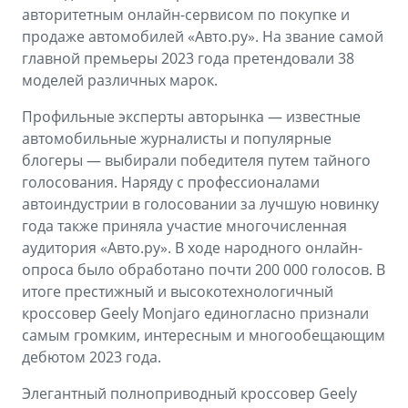
Аксессуары
Советы по эксплуатации
авторитетным онлайн-сервисом по покупке и
продаже автомобилей «Авто.ру». На звание самой
Зарядные устройства
Спецпредложения
главной премьеры 2023 года претендовали 38
моделей различных марок.
OKAVANGO
MONJARO
ФИНАНСЫ И УСЛУГИ
ПОДДЕРЖКА
от 3 429 990 ₽*
от 4 349 990 ₽*
Профильные эксперты авторынка — известные
Автокредит
Помощь на дорогах
автомобильные журналисты и популярные
блогеры — выбирали победителя путем тайного
Расчет КАСКО
Гарантия Geely
голосования. Наряду с профессионалами
автоиндустрии в голосовании за лучшую новинку
PREFACE
GEELY EX5
Страхование
Сервисная книжка
года также приняла участие многочисленная
от 3 079 990 ₽*
от 3 769 990 ₽*
аудитория «Авто.ру». В ходе народного онлайн-
GEELY Лизинг
Вопросы и ответы
опроса было обработано почти 200 000 голосов. В
итоге престижный и высокотехнологичный
кроссовер Geely Monjaro единогласно признали
самым громким, интересным и многообещающим
дебютом 2023 года.
Элегантный полноприводный кроссовер Geely