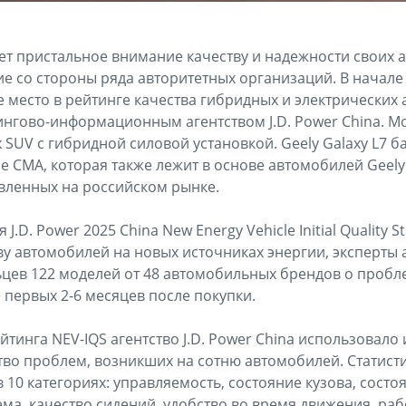
ет пристальное внимание качеству и надежности своих 
е со стороны ряда авторитетных организаций. В начале
е место в рейтинге качества гибридных и электрических
нгово-информационным агентством J.D. Power China. Мо
SUV с гибридной силовой установкой. Geely Galaxy L7 б
 CMA, которая также лежит в основе автомобилей Geely M
авленных на российском рынке.
J.D. Power 2025 China New Energy Vehicle Initial Quality St
у автомобилей на новых источниках энергии, эксперты
льцев 122 моделей от 48 автомобильных брендов о пробл
 первых 2-6 месяцев после покупки.
инга NEV-IQS агентство J.D. Power China использовало 
о проблем, возникших на сотню автомобилей. Статисти
10 категориях: управляемость, состояние кузова, состо
ма, качество сидений, удобство во время движения, ра