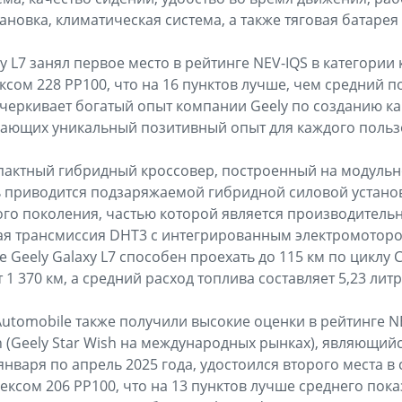
ановка, климатическая система, а также тяговая батарея
y L7 занял первое место в рейтинге NEV-IQS в категории
сом 228 PP100, что на 16 пунктов лучше, чем средний по
черкивает богатый опыт компании Geely по созданию к
гающих уникальный позитивный опыт для каждого польз
мпактный гибридный кроссовер, построенный на модульн
 приводится подзаряжаемой гибридной силовой установ
рого поколения, частью которой является производитель
ая трансмиссия DHT3 с интегрированным электромоторо
 Geely Galaxy L7 способен проехать до 115 км по циклу 
 1 370 км, а средний расход топлива составляет 5,23 литр
Automobile также получили высокие оценки в рейтинге N
an (Geely Star Wish на международных рынках), являющ
января по апрель 2025 года, удостоился второго места в
ксом 206 PP100, что на 13 пунктов лучше среднего пока