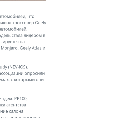
автомобилей, что
 июня кроссовер Geely
 автомобилей,
дель стала лидером в
азируется на
onjaro, Geely Atlas и
udy (NEV-IQS),
 ассоциации опросили
емах, с которыми они
индекс PP100,
ка агентства
яние салона,
бота систем помощи