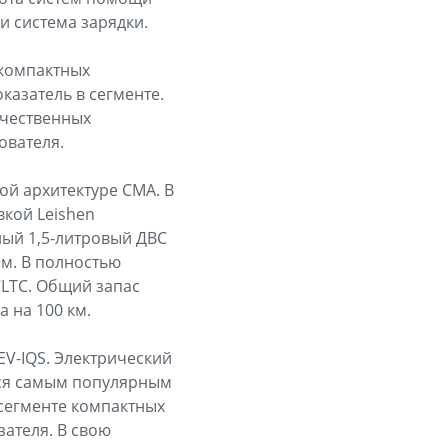
 и система зарядки.
 компактных
казатель в сегменте.
ачественных
ователя.
ой архитектуре CMA. В
кой Leishen
ный 1,5-литровый ДВС
м. В полностью
CLTC. Общий запас
а на 100 км.
EV-IQS. Электрический
ийся самым популярным
 сегменте компактных
зателя. В свою