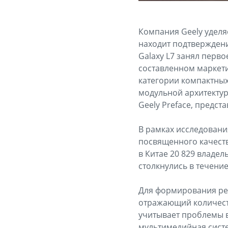
Компания Geely уделя
находит подтверждени
Galaxy L7 занял перво
составленном маркети
категории компактных 
модульной архитектуре
Geely Preface, предст
В рамках исследования 
посвященного качеств
в Китае 20 829 владе
столкнулись в течение
Для формирования рейт
отражающий количеств
учитывает проблемы в 
мультимедийная систе