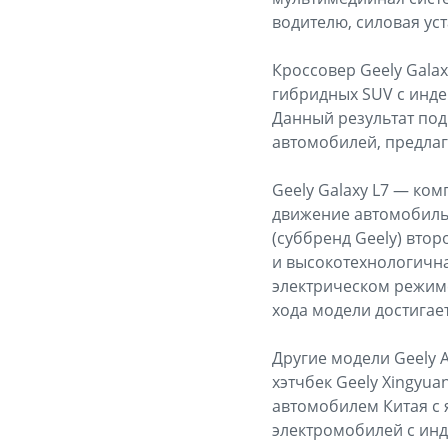
водителю, силовая уст
Кроссовер Geely Galax
гибридных SUV с индек
Данный результат под
автомобилей, предла
Geely Galaxy L7 — ко
движение автомобиль
(суббренд Geely) вто
и высокотехнологичн
электрическом режиме
хода модели достигает
Другие модели Geely 
хэтчбек Geely Xingyu
автомобилем Китая с 
электромобилей с инде