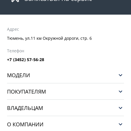
Адрес
Тюмень, ул.11 км Окружной дороги, стр. 6
Телефон
+7 (3452) 57-56-28
МОДЕЛИ
GEELY EX5 ГИБРИД
ПОКУПАТЕЛЯМ
НОВЫЙ COOLRAY
Выбор и покупка
EX5
ВЛАДЕЛЬЦАМ
Финансы и услуги
PREFACE
Сервис
О КОМПАНИИ
CITYRAY
Поддержка