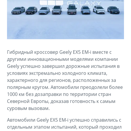
Аксессуары
Советы по эксплуатации
Зарядные устройства
Спецпредложения
OKAVANGO
MONJARO
ФИНАНСЫ И УСЛУГИ
ПОДДЕРЖКА
от 3 429 990 ₽*
от 4 349 990 ₽*
Автокредит
Помощь на дорогах
Гибридный кроссовер Geely EX5 EM-i вместе с
Расчет КАСКО
Гарантия Geely
другими инновационными моделями компании
PREFACE
GEELY EX5
Geely успешно завершил дорожные испытания в
Страхование
Сервисная книжка
условиях экстремально холодного климата,
от 3 079 990 ₽*
от 3 769 990 ₽*
характерного для регионов, расположенных за
GEELY Лизинг
Вопросы и ответы
полярным кругом. Автомобили преодолели более
1000 км без дозаправки по территории стран
Северной Европы, доказав готовность к самым
суровым вызовам.
Автомобили Geely EX5 EM-i успешно справились с
отдельным этапом испытаний, который проходил